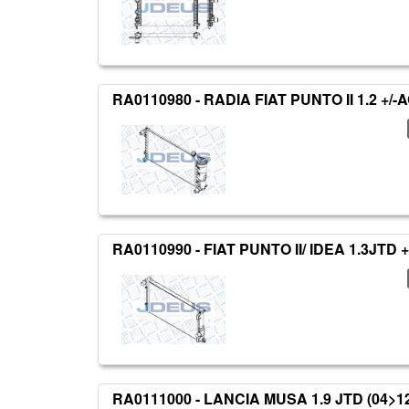
RA0110980 - RADIA FIAT PUNTO II 1.2 +/-
RA0110990 - FIAT PUNTO II/ IDEA 1.3JTD +
RA0111000 - LANCIA MUSA 1.9 JTD (04>12