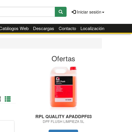
Iniciar sesión
Catálogos Web
Descargas
Contacto
Localización
Ofertas
RPL QUALITY APADDPF03
RPL QUA
DPF FLUSH LIMPIEZA 5L
MAQUINA LI