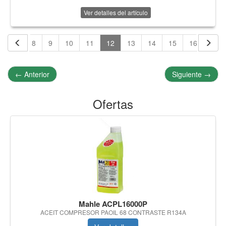
Ver detalles del artículo
6
7
8
9
10
11
12
13
14
15
16
17
←
Anterior
Siguiente
→
Ofertas
Mahle ACPL16000P
ACEIT COMPRESOR PAOIL 68 CONTRASTE R134A