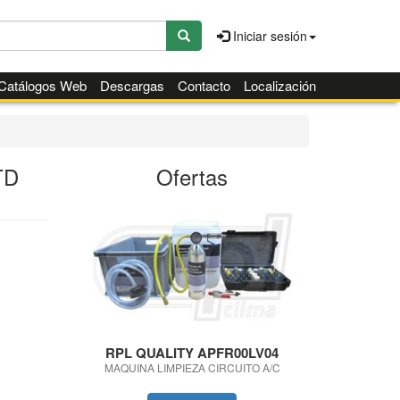
Iniciar sesión
Catálogos Web
Descargas
Contacto
Localización
TD
Ofertas
RPL QUALITY APFR00LV04
RPL QUA
MAQUINA LIMPIEZA CIRCUITO A/C
DPF RI