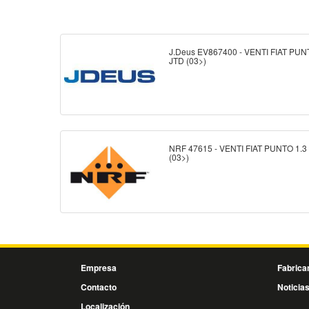
J.Deus EV867400 - VENTI FIAT PUN
JTD (03>)
NRF 47615 - VENTI FIAT PUNTO 1.3
(03>)
Empresa
Fabrica
Contacto
Noticia
Localización