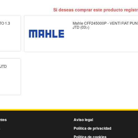
Si deseas comprar este producto regíst
TO 1.3
Mahle CFF245000P - VENTI FIAT PUN
JTD (03>)
 JTD
ntes
Aviso legal
s
Política de privacidad
Política de cookies