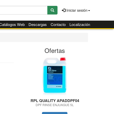
Iniciar sesión
Catálogos Web
Descargas
Contacto
Localización
Ofertas
RPL QUALITY APADDPF04
AV
DPF RINSE ENJUAGUE 5L
RADIA CITROE
406 1.8