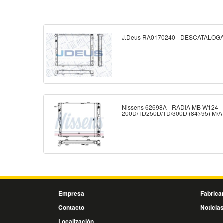
J.Deus RA0170240 - DESCATALOG
Nissens 62698A - RADIA MB W124
200D/TD250D/TD/300D (84>95) M/A
Empresa
Fabrica
Contacto
Noticia
Localización