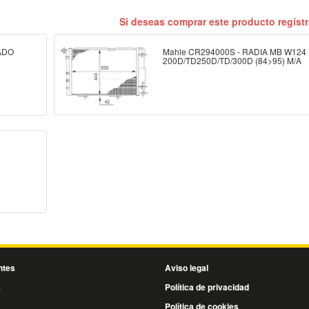
Si deseas comprar este producto regíst
ADO
Mahle CR294000S - RADIA MB W124
200D/TD250D/TD/300D (84>95) M/A
ntes
Aviso legal
s
Política de privacidad
Política de cookies