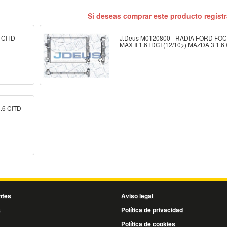
Si deseas comprar este producto regíst
 CITD
J.Deus M0120800 - RADIA FORD FOC
MAX II 1.6TDCI (12/10>) MAZDA 3 1.6
.6 CITD
ntes
Aviso legal
s
Política de privacidad
Política de cookies