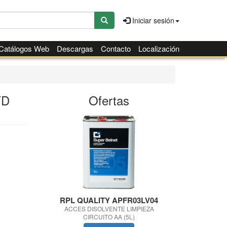
Iniciar sesión
Catálogos Web
Descargas
Contacto
Localización
TD
Ofertas
RPL QUALITY APFR03LV04
RPL QUA
ACCES DISOLVENTE LIMPIEZA
HERRA KIT
CIRCUITO AA (5L)
C