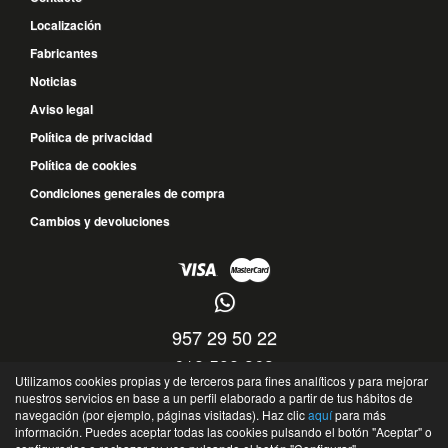
Localización
Fabricantes
Noticias
Aviso legal
Política de privacidad
Política de cookies
Condiciones generales de compra
Cambios y devoluciones
957 29 50 22
618 598 363
Utilizamos cookies propias y de terceros para fines analíticos y para mejorar
nuestros servicios en base a un perfil elaborado a partir de tus hábitos de
C/ Ingeniero Torroja y Miret, 10 - 14013 - Pol. industrial La Torrecilla - Córdoba -
navegación (por ejemplo, páginas visitadas). Haz clic
aquí
para más
España
información. Puedes aceptar todas las cookies pulsando el botón "Aceptar" o
©
Radiadores Oriente
- 2026 -
Tienda online de recambios de Gira