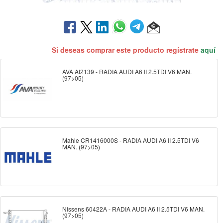
Si deseas comprar este producto regístrate
aquí
AVA AI2139 - RADIA AUDI A6 II 2.5TDI V6 MAN.
(97>05)
Mahle CR1416000S - RADIA AUDI A6 II 2.5TDI V6
MAN. (97>05)
Nissens 60422A - RADIA AUDI A6 II 2.5TDI V6 MAN.
(97>05)