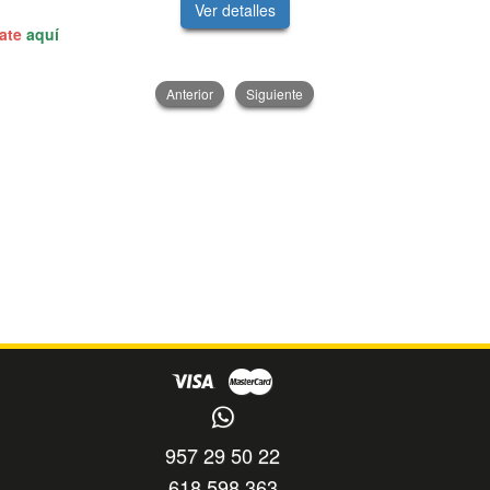
Ver detalles
V
rate
aquí
Anterior
Siguiente
957 29 50 22
618 598 363