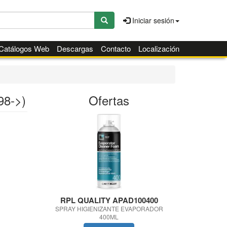
Iniciar sesión
Catálogos Web
Descargas
Contacto
Localización
8->)
Ofertas
RPL QUALITY APAD100400
RPL QUA
SPRAY HIGIENIZANTE EVAPORADOR
ADITIVO DE
400ML
R134