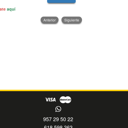
rate
aquí
Anterior
Siguiente
957 29 50 22
618 598 363