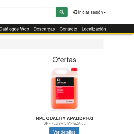
Iniciar sesión
Catálogos Web
Descargas
Contacto
Localización
Ofertas
RPL QUALITY APADDPF03
RPL QUA
DPF FLUSH LIMPIEZA 5L
ATOM NEB
Ver detalles
V